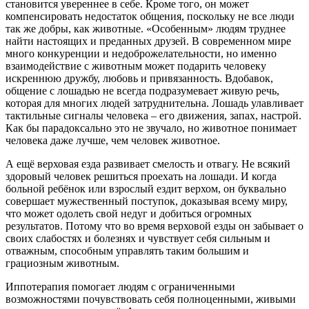
становится увереннее в себе. Кроме того, он может
компенсировать недостаток общения, поскольку не все люди
так же добры, как животные. «Особенным» людям труднее
найти настоящих и преданных друзей. В современном мире
много конкуренции и недоброжелательности, но именно
взаимодействие с животным может подарить человеку
искреннюю дружбу, любовь и привязанность. Вдобавок,
общение с лошадью не всегда подразумевает живую речь,
которая для многих людей затруднительна. Лошадь улавливает
тактильные сигналы человека – его движения, запах, настрой.
Как бы парадоксально это не звучало, но животное понимает
человека даже лучше, чем человек животное.
А ещё верховая езда развивает смелость и отвагу. Не всякий
здоровый человек решиться проехать на лошади. И когда
больной ребёнок или взрослый ездит верхом, он буквально
совершает мужественный поступок, доказывая всему миру,
что может одолеть свой недуг и добиться огромных
результатов. Потому что во время верховой езды он забывает о
своих слабостях и болезнях и чувствует себя сильным и
отважным, способным управлять таким большим и
грациозным животным.
Иппотерапия помогает людям с ограниченными
возможностями почувствовать себя полноценными, живыми