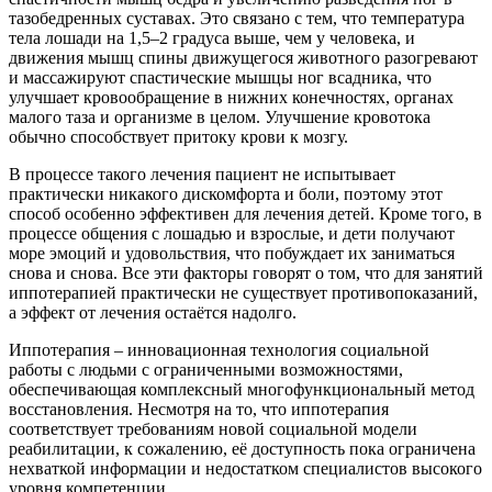
тазобедренных суставах. Это связано с тем, что температура
тела лошади на 1,5–2 градуса выше, чем у человека, и
движения мышц спины движущегося животного разогревают
и массажируют спастические мышцы ног всадника, что
улучшает кровообращение в нижних конечностях, органах
малого таза и организме в целом. Улучшение кровотока
обычно способствует притоку крови к мозгу.
В процессе такого лечения пациент не испытывает
практически никакого дискомфорта и боли, поэтому этот
способ особенно эффективен для лечения детей. Кроме того, в
процессе общения с лошадью и взрослые, и дети получают
море эмоций и удовольствия, что побуждает их заниматься
снова и снова. Все эти факторы говорят о том, что для занятий
иппотерапией практически не существует противопоказаний,
а эффект от лечения остаётся надолго.
Иппотерапия – инновационная технология социальной
работы с людьми с ограниченными возможностями,
обеспечивающая комплексный многофункциональный метод
восстановления. Несмотря на то, что иппотерапия
соответствует требованиям новой социальной модели
реабилитации, к сожалению, её доступность пока ограничена
нехваткой информации и недостатком специалистов высокого
уровня компетенции.