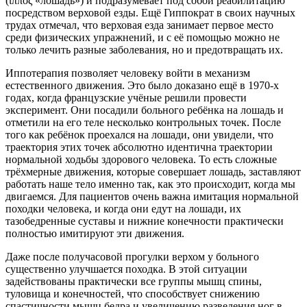
(ἵππος «лошадь») и подразумевает под собой реабилитацию
посредством верховой езды. Ещё Гиппократ в своих научных
трудах отмечал, что верховая езда занимает первое место
среди физических упражнений, и с её помощью можно не
только лечить разные заболевания, но и предотвращать их.
Иппотерапия позволяет человеку войти в механизм
естественного движения. Это было доказано ещё в 1970-х
годах, когда французские учёные решили провести
эксперимент. Они посадили больного ребёнка на лошадь и
отметили на его теле несколько контрольных точек. После
того как ребёнок проехался на лошади, они увидели, что
траектория этих точек абсолютно идентична траектории
нормальной ходьбы здорового человека. То есть сложные
трёхмерные движения, которые совершает лошадь, заставляют
работать наше тело именно так, как это происходит, когда мы
двигаемся. Для пациентов очень важна имитация нормальной
походки человека, и когда они едут на лошади, их
тазобедренные суставы и нижние конечности практически
полностью имитируют эти движения.
Даже после получасовой прогулки верхом у больного
существенно улучшается походка. В этой ситуации
задействованы практически все группы мышц спины,
туловища и конечностей, что способствует снижению
спастичности мышц бедра и увеличению разведения ног в