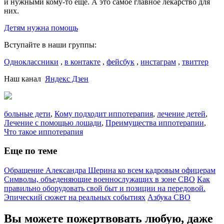
и нужными кому-то ещё. А это самое главное лекарство для
них.
Детям нужна помощь
Вступайте в наши группы:
Одноклассники
,
в контакте
,
фейсбук
,
инстаграм
,
твиттер
Наш канал
Яндекс Дзен
больные дети
,
Кому подходит иппотерапия
,
лечение детей
,
Лечение с помощью лошади
,
Преимущества иппотерапии
,
Что такое иппотерапия
Еще по теме
Обращение Александра Шерина ко всем кадровым офицерам
Символы, объеденяющие военнослужащих в зоне СВО
Как
правильно оборудовать свой быт и позиции на передовой.
Эпический сюжет на реальных событиях
Азбука СВО
Вы можете пожертвовать любую, даже