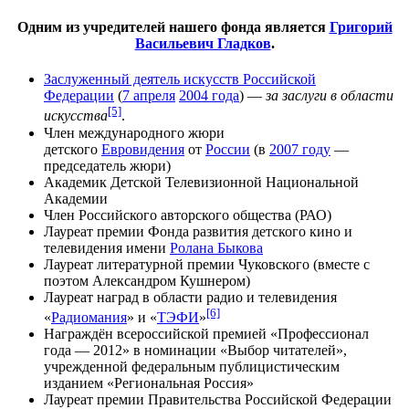
Одним из учредителей нашего фонда является
Григорий
Васильевич Гладков
.
Заслуженный деятель искусств Российской
Федерации
(
7 апреля
2004 года
) —
за заслуги в области
[5]
искусства
.
Член международного жюри
детского
Евровидения
от
России
(в
2007 году
—
председатель жюри)
Академик Детской Телевизионной Национальной
Академии
Член Российского авторского общества (РАО)
Лауреат премии Фонда развития детского кино и
телевидения имени
Ролана Быкова
Лауреат литературной премии Чуковского (вместе с
поэтом Александром Кушнером)
Лауреат наград в области радио и телевидения
[6]
«
Радиомания
» и «
ТЭФИ
»
Награждён всероссийской премией «Профессионал
года — 2012» в номинации «Выбор читателей»,
учрежденной федеральным публицистическим
изданием «Региональная Россия»
Лауреат премии Правительства Российской Федерации