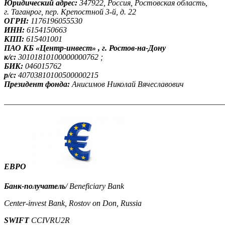
Юридический адрес:
347922, Россия, Ростовская область,
г. Таганрог, пер. Крепостной 3-й, д. 22
ОГРН:
1176196055530
ИНН:
6154150663
КПП:
615401001
ПАО КБ «Центр-инвест» , г. Ростов-на-Дону
к/с:
30101810100000000762 ;
БИК:
046015762
р/с:
40703810100500000215
Президент фонда:
Анисимов Николай Вячеславович
_______________________________________________________
ЕВРО
Банк-получатель
/ Beneficiary Bank
Center-invest Bank, Rostov on Don, Russia
SWIFT
CCIVRU2R