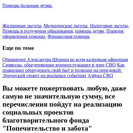
Помощь больным детям.
Жилищные льготы
,
Медицинские льготы
,
Налоговые льготы
,
Помощь в получении образования
,
помощь детям
,
Порядок
оформления помощи
,
Финансовая помощь
Еще по теме
Обращение Александра Шерина ко всем кадровым офицерам
Символы, объеденяющие военнослужащих в зоне СВО
Как
правильно оборудовать свой быт и позиции на передовой.
Эпический сюжет на реальных событиях
Азбука СВО
Вы можете пожертвовать любую, даже
самую не значительную сумму, все
перечисления пойдут на реализацию
социальных проектов
благотворительного фонда
"Попечительство и забота"