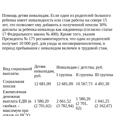
Помощь детям инвалидам. Если один из родителей больного
ребенка имеет инвалидность или стаж работы на севере 15
лет, это позволяет ему добавить к полученной пенсии 30%
доплаты за ребенка-инвалида как иждивенца (согласно статье
17 Федерального закона № 400). Кроме того, указом
Президента № 175 регламентируется, что один из родителей
получает 10 000 руб. для ухода за несовершеннолетним, и
период пребывания с инвалидом включен в трудовой стаж.
Детям-
Инвалидам с детства, руб.
Вид социальной
инвалидам,
выплаты
I группы
II группы
III группы
руб.
Социальная
12 681,09
12 681,09
10 567,73
4 491,30
пенсия
Ежемесячная
денежная
1 580,20
выплата ЕДВ (в
1 580,20
2 661,52
1 041,25
(2 701,
скобках –
(2 701,62)
(3 782,94)
(2 162,67)
62)
максимум при
отказе от НСУ)