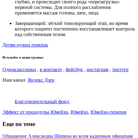
глубже, и происходит своего рода «перезагрузка»
нервной системы. Для полного расслабления
применяется массаж головы, шеи, лица.
Завершающий: лёгкий тонизирующий этап, во время
которого пациент постепенно восстанавливает контроль
над собственным телом.
Детям нужна помощь
Вступайте в наши группы:
Одноклассники
,
в контакте
,
фейсбук
,
инстаграм
,
твиттер
Наш канал
Яндекс Дзен
Благотворительный фонд
Эффект от процедуры Юмейхо
,
Юмейхо
,
Юмейхо-терапия
Еще по теме
Обращение Александра Шерина ко всем кадровым офицерам