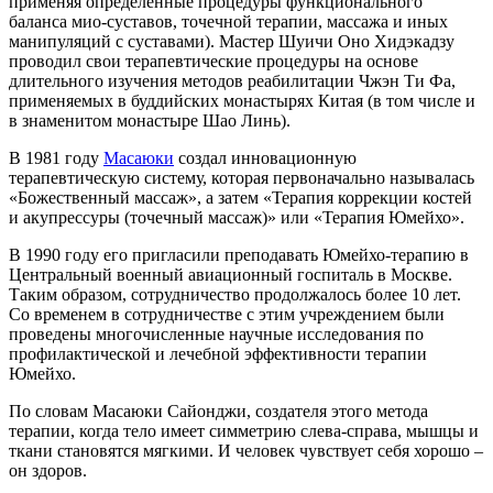
применяя определённые процедуры функционального
баланса мио-суставов, точечной терапии, массажа и иных
манипуляций с суставами). Мастер Шуичи Оно Хидэкадзу
проводил свои терапевтические процедуры на основе
длительного изучения методов реабилитации Чжэн Ти Фа,
применяемых в буддийских монастырях Китая (в том числе и
в знаменитом монастыре Шао Линь).
В 1981 году
Масаюки
создал инновационную
терапевтическую систему, которая первоначально называлась
«Божественный массаж», а затем «Терапия коррекции костей
и акупрессуры (точечный массаж)» или «Терапия Юмейхо».
В 1990 году его пригласили преподавать Юмейхо-терапию в
Центральный военный авиационный госпиталь в Москве.
Таким образом, сотрудничество продолжалось более 10 лет.
Со временем в сотрудничестве с этим учреждением были
проведены многочисленные научные исследования по
профилактической и лечебной эффективности терапии
Юмейхо.
По словам Масаюки Сайонджи, создателя этого метода
терапии, когда тело имеет симметрию слева-справа, мышцы и
ткани становятся мягкими. И человек чувствует себя хорошо –
он здоров.