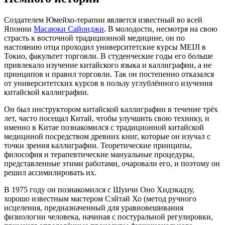
Создателем Юмейхо-терапии является известный во всей
Японии
Масаюки Сайонджи
. В молодости, несмотря на свою
страсть к восточной традиционной медицине, он по
настоянию отца проходил университетские курсы MEIJI в
Токио, факультет торговли. В студенческие годы его больше
привлекало изучение китайского языка и каллиграфии, а не
принципов и правил торговли. Так он постепенно отказался
от университетских курсов в пользу углублённого изучения
китайской каллиграфии.
Он был инструктором китайской каллиграфии в течение трёх
лет, часто посещал Китай, чтобы улучшить свою технику, и
именно в Китае познакомился с традиционной китайской
медициной посредством древних книг, которые он изучал с
точки зрения каллиграфии. Теоретические принципы,
философия и терапевтические мануальные процедуры,
представленные этими работами, очаровали его, и поэтому он
решил ассимилировать их.
В 1975 году он познакомился с Шуичи Оно Хидэкадзу,
хорошо известным мастером Сэйтай Хо (метод ручного
исцеления, предназначенный для уравновешивания
физиологии человека, начиная с постуральной регулировки,