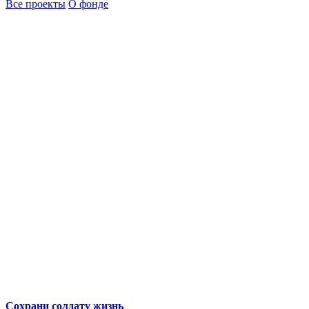
Все проекты
О фонде
Сохрани солдату жизнь